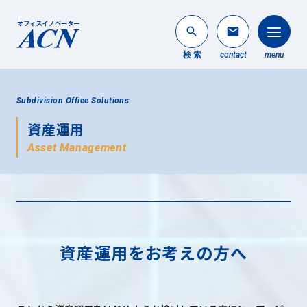
search
mail
検 索
contact
menu
法人のお客様
Subdivision Office Solutions
search
資産運用
個人のお客様
Asset Management
About ACN
ACNについて
Service
事業内容
資産運用をお考えの方へ
News
最新情報