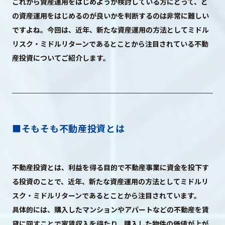
これから資産運用をはじめようか検討している方にとって、ど
Sustainability
サステナビリティ
の資産運用をはじめるのが良いかを判断するのは非常に難しい
ですよね。今回は、近年、新たな資産運用の方法としてミドル
Recruit
リスク・ミドルリターンであるとことから注目されている不動
採用情報
産投資についてご紹介します。
お客様専用サイト
person
商談中のお客様
group
■そもそも不動産投資とは
お問い合わせ
mail
不動産投資とは、利益を得る目的で不動産事業に資金を投下す
る投資のことで、近年、新たな資産運用の方法としてミドルリ
スク・ミドルリターンであるとことから注目されています。
公式SNS
具体的には、購入したマンションやアパートなどの不動産を賃
貸に回すことで家賃収入を得たり、購入した物件の価値が上が