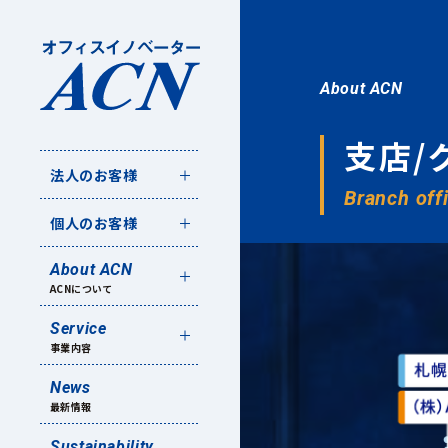
About ACN
支店/
法人のお客様
Branch off
個人のお客様
About ACN
ACNについて
Service
事業内容
News
最新情報
Sustainability