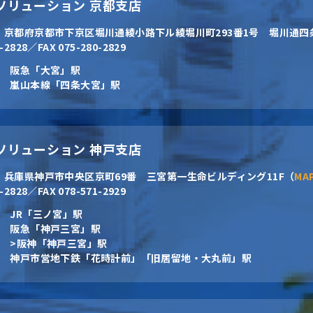
CNソリューション 京都支店
2
京都府京都市下京区堀川通綾小路下ル綾堀川町293番1号 堀川通四
0-2828／FAX 075-280-2829
阪急「大宮」駅
嵐山本線「四条大宮」駅
CNソリューション 神戸支店
4
兵庫県神戸市中央区京町69番 三宮第一生命ビルディング11F（
MA
1-2828／FAX 078-571-2929
JR「三ノ宮」駅
阪急「神戸三宮」駅
>阪神「神戸三宮」駅
神戸市営地下鉄「花時計前」「旧居留地・大丸前」駅