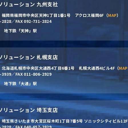
CNソリューション 九州支社
1
福岡県福岡市中央区天神1丁目1番1号 アクロス福岡6F（
MAP
）
1-2828／FAX 092-731-2824
地下鉄「天神」駅
CNソリューション 札幌支店
2
北海道札幌市中央区大通西4丁目6番1号 札幌大通西4ビル4F（
MAP
6-3939／FAX 011-806-2929
地下鉄「大通」駅
CNソリューション 埼玉支店
9
埼玉県さいたま市大宮区桜木町1丁目7番5号 ソニックシティビル12
7-2828／FAX 048-657-2829