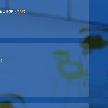
条ビル3F（
MAP
）
P
）