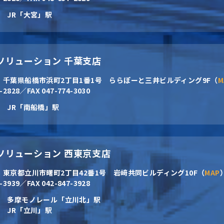
JR「大宮」駅
CNソリューション 千葉支店
2
千葉県船橋市浜町2丁目1番1号 ららぽーと三井ビルディング9F（
M
4-2828／FAX 047-774-3030
JR「南船橋」駅
CNソリューション 西東京支店
2
東京都立川市曙町2丁目42番1号 岩﨑共同ビルディング10F（
MAP
7-3939／FAX 042-847-3928
多摩モノレール「立川北」駅
JR「立川」駅