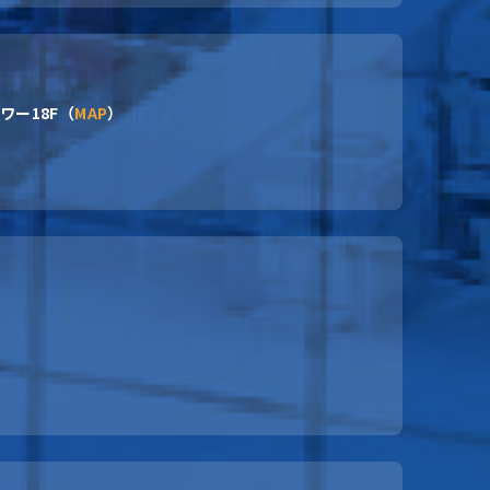
ワー18F（
MAP
）