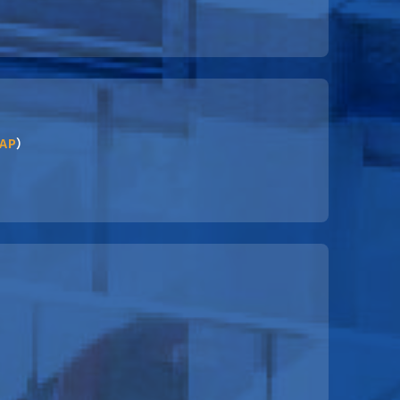
AP
）
）