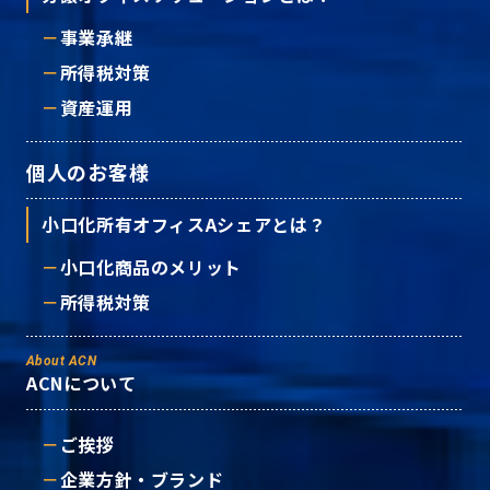
事業承継
所得税対策
資産運用
個人のお客様
小口化所有オフィスAシェアとは？
小口化商品のメリット
所得税対策
About ACN
ACNについて
ご挨拶
企業方針・ブランド