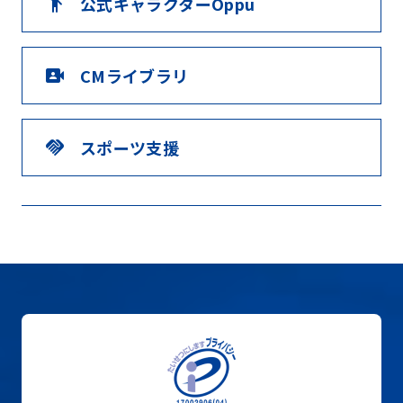
公式キャラクターOppu
emoji_people
CMライブラリ
video_camera_front
スポーツ支援
handshake