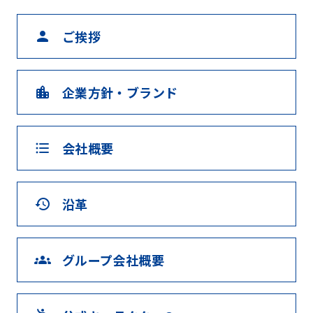
ご挨拶
person
企業方針・ブランド
location_city
会社概要
format_list_bulleted
沿革
history
グループ会社概要
groups