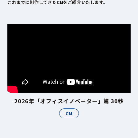
これまでに制作してきたCMをご紹介いたします。
Sustainability
サステナビリティ
Recruit
採用情報
お客様専用サイト
person
商談中のお客様
group
お問い合わせ
mail
2026年「オフィスイノベーター」篇 30秒
CM
公式SNS