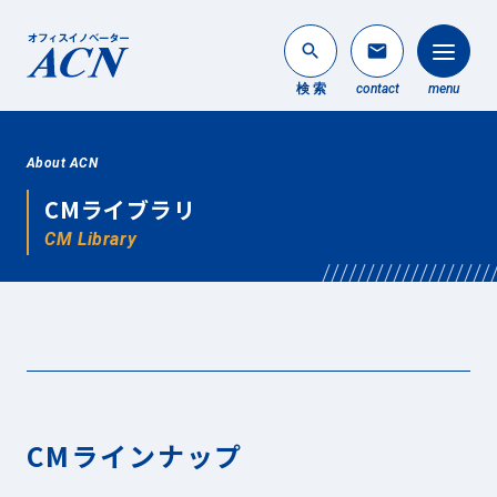
search
mail
検 索
contact
menu
法人のお客様
About ACN
search
CMライブラリ
個人のお客様
CM Library
About ACN
ACNについて
Service
事業内容
News
CMラインナップ
最新情報