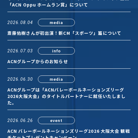
Sustainability
「ACN Oppu ホームラン賞」について
サステナビリティ
media
2026.08.04
Recruit
採用情報
斎藤佑樹さんが初出演！新CM「スポーツ」篇について
info
2026.07.03
お客様専用サイト
person
ACNグループからのお知らせ
商談中のお客様
group
media
2026.06.30
ACNグループは「ACNバレーボールネーションズリーグ
お問い合わせ
2026大阪大会」のタイトルパートナーに就任いたしまし
mail
た。
event
2026.06.26
公式SNS
ACN バレーボールネーションズリーグ2026 大阪大会 観戦
チケットプレゼントキャンペーン