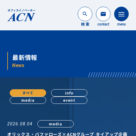
search
mail
検 索
contact
menu
法人のお客様
search
最新情報
個人のお客様
News
About ACN
ACNについて
すべて
info
media
event
Service
事業内容
News
media
2026.08.04
最新情報
オリックス・バファローズ×ACNグループ タイアップ企画