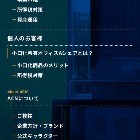
所得税対策
資産運用
個人のお客様
小口化所有オフィスAシェアとは？
小口化商品のメリット
所得税対策
About ACN
ACNについて
ご挨拶
企業方針・ブランド
公式キャラクター