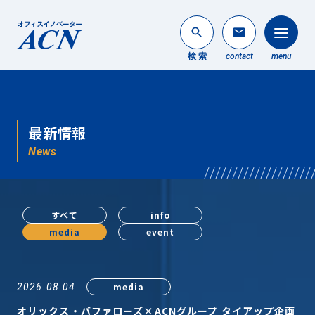
search
mail
検 索
contact
menu
法人のお客様
search
最新情報
個人のお客様
News
About ACN
ACNについて
すべて
info
media
event
Service
事業内容
News
media
2026.08.04
最新情報
オリックス・バファローズ×ACNグループ タイアップ企画