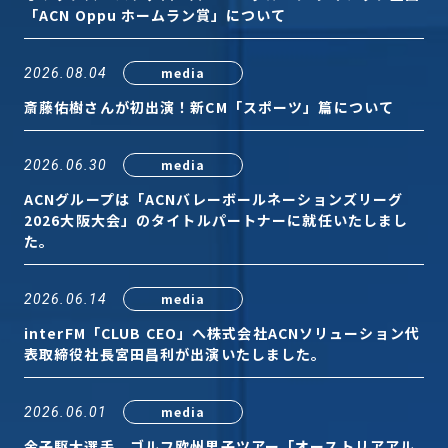
Sustainability
「ACN Oppu ホームラン賞」について
サステナビリティ
media
2026.08.04
Recruit
採用情報
斎藤佑樹さんが初出演！新CM「スポーツ」篇について
media
2026.06.30
お客様専用サイト
person
ACNグループは「ACNバレーボールネーションズリーグ
2026大阪大会」のタイトルパートナーに就任いたしまし
商談中のお客様
group
た。
media
2026.06.14
お問い合わせ
mail
interFM「CLUB CEO」へ株式会社ACNソリューション代
表取締役社長宮田昌利が出演いたしました。
media
公式SNS
2026.06.01
金子駆大選手、ゴルフ欧州男子ツアー「オーストリアアル