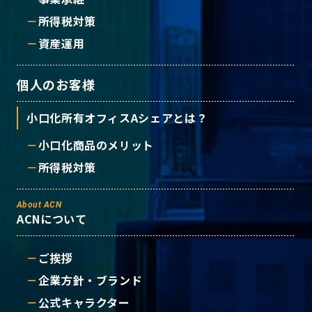
所得税対策
資産運用
個人のお客様
小口化所有オフィスAシェアとは？
小口化商品のメリット
所得税対策
About ACN
ACNについて
ご挨拶
企業方針・ブランド
公式キャラクター