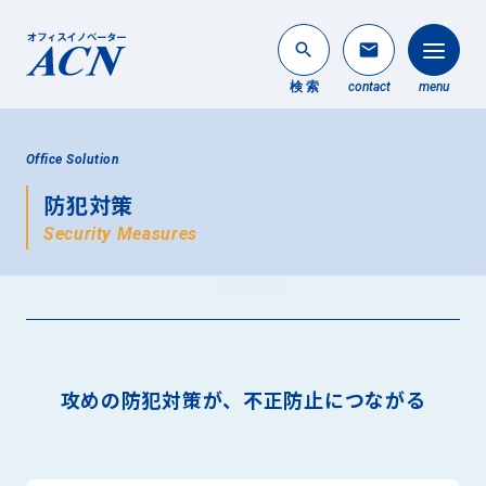
search
mail
検 索
contact
menu
法人のお客様
Office Solution
search
防犯対策
個人のお客様
Security Measures
About ACN
ACNについて
Service
事業内容
攻めの防犯対策が、
不正防止につながる
News
最新情報