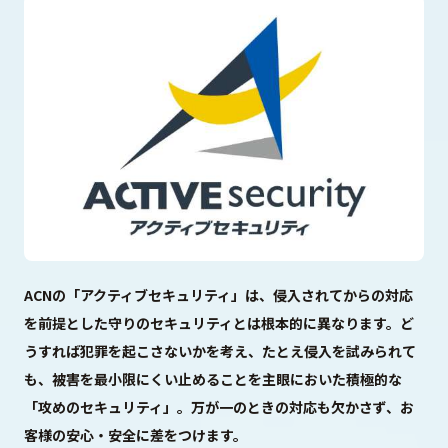
Sustainability
サステナビリティ
Recruit
採用情報
お客様専用サイト
person
商談中のお客様
group
ACNの「アクティブセキュリティ」は、侵入されてからの対応
お問い合わせ
mail
を前提とした守りのセキュリティとは根本的に異なります。ど
うすれば犯罪を起こさないかを考え、たとえ侵入を試みられて
も、被害を最小限にくい止めることを主眼においた積極的な
「攻めのセキュリティ」。万が一のときの対応も欠かさず、お
公式SNS
客様の安心・安全に差をつけます。