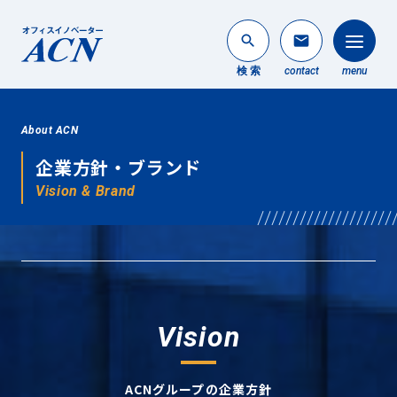
search
mail
検 索
contact
menu
法人のお客様
About ACN
search
企業方針・ブランド
個人のお客様
Vision & Brand
About ACN
ACNについて
Service
事業内容
Vision
News
最新情報
ACNグループの企業方針