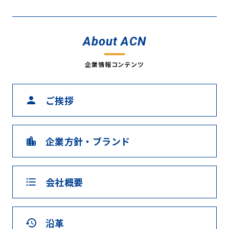
About ACN
企業情報コンテンツ
ご挨拶
person
企業方針・ブランド
location_city
会社概要
format_list_bulleted
沿革
history