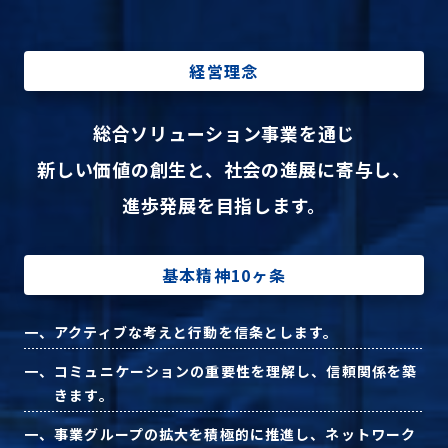
Sustainability
サステナビリティ
経営理念
Recruit
採用情報
総合ソリューション事業を通じ
新しい価値の創生と、
社会の進展に寄与し、
お客様専用サイト
person
進歩発展を目指します。
商談中のお客様
group
基本精神10ヶ条
お問い合わせ
mail
一、
アクティブな考えと行動を信条とします。
一、
コミュニケーションの重要性を理解し、信頼関係を築
きます。
公式SNS
一、
事業グループの拡大を積極的に推進し、ネットワーク