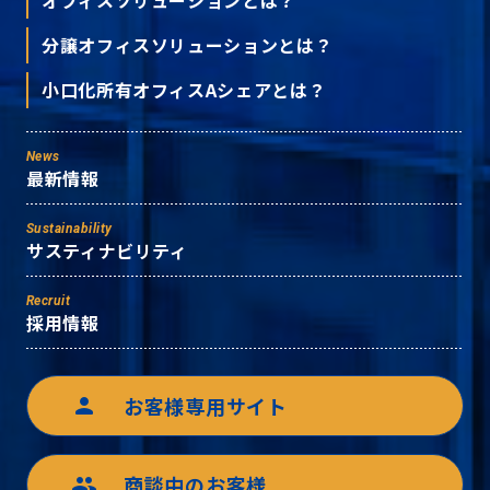
分譲オフィスソリューションとは？
小口化所有オフィスAシェアとは？
News
最新情報
Sustainability
サスティナビリティ
Recruit
採用情報
お客様専用サイト
person
商談中のお客様
group