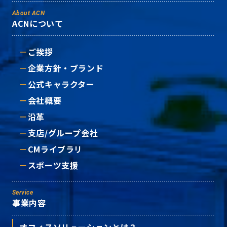
About ACN
ACNについて
ご挨拶
企業方針・ブランド
公式キャラクター
会社概要
沿革
支店/グループ会社
CMライブラリ
スポーツ支援
Service
事業内容
オフィスソリューションとは？