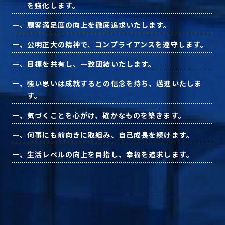
を強化します。
一、
顧客満足度の向上を徹底追求いたします。
プライバシーポリシー
一、
公明正大の精神で、コンプライアンスを遵守します。
一、
目標を共有し、一致団結いたします。
© ACN Inc.
一、
強い思いは成就するとの信念を持ち、邁進いたしま
す。
一、
気づくことを心がけ、確かなものを築きます。
一、
何事にも前向きに取組み、自己成長を続けます。
一、
生活レベルの向上を目指し、幸福を追求します。