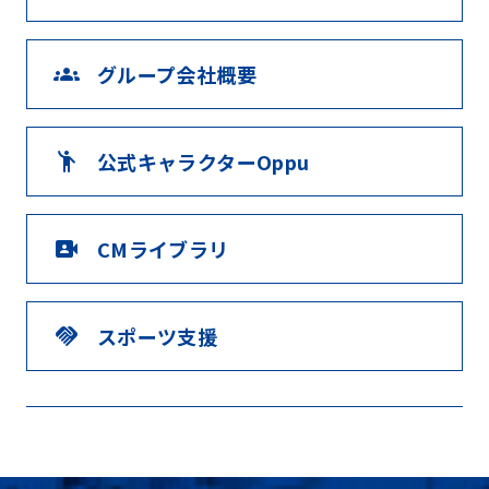
グループ会社概要
groups
公式キャラクターOppu
emoji_people
CMライブラリ
video_camera_front
スポーツ支援
handshake