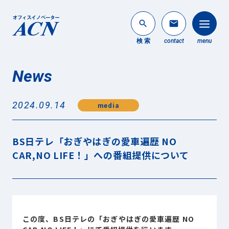
search
mail
検 索
contact
menu
News
法人のお客様
search
2024.09.14
media
個人のお客様
About ACN
BS日テレ「おぎやはぎの愛車遍歴 NO
ACNについて
CAR,NO LIFE！」への番組提供について
Service
事業内容
News
最新情報
この度、BS日テレの「おぎやはぎの愛車遍歴 NO