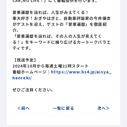
CAR,NO LIFE！」にて番組提供を行います。
Sustainability
サステナビリティ
愛車遍歴を辿れば、人生がみえてくる！
車大好き！おぎやはぎと、自動車評論家の今井優杏
Recruit
がゲストを迎え、ゲストの「愛車遍歴」を徹底紹
採用情報
介。
「愛車遍歴を辿れば、その人の人生が見えてく
る！」をキーワードに繰り広げるカートークバラエ
お客様専用サイト
person
ティです。
【放送予定】
2024年10月から毎週土曜21時スタート
商談中のお客様
group
番組ホームページ：
https://www.bs4.jp/aisya_
henreki/
お問い合わせ
mail
ぜひご注目ください。
前へ
一覧に戻る
次へ
公式SNS