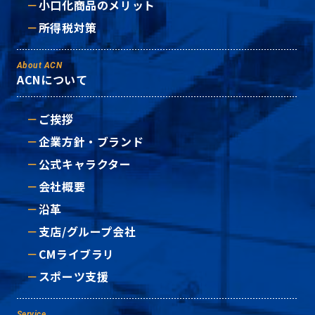
小口化商品のメリット
所得税対策
About ACN
ACNについて
ご挨拶
企業方針・ブランド
公式キャラクター
会社概要
沿革
支店/グループ会社
CMライブラリ
スポーツ支援
Service