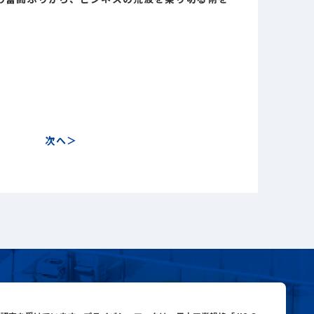
close
close
次へ
search