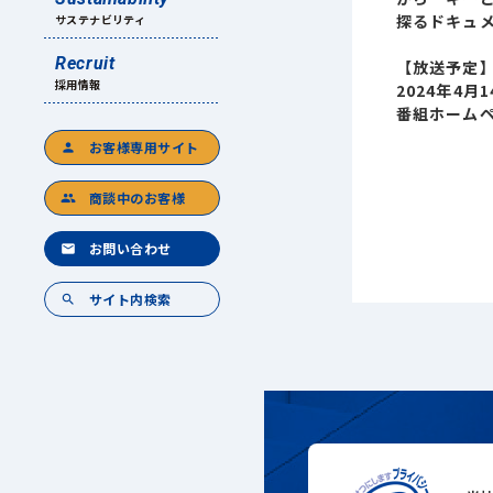
探るドキュ
サステナビリティ
Recruit
【放送予定
採用情報
2024年4月14
番組ホーム
お客様専用サイト
person
商談中のお客様
group
お問い合わせ
mail
サイト内検索
search