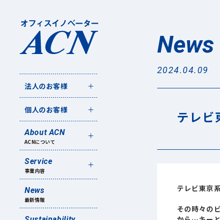
News
2024.04.09
法人のお客様
個人のお客様
テレビ
About ACN
ACNについて
Service
事業内容
テレビ東京
News
最新情報
その時々の
から…キー
Sustainability