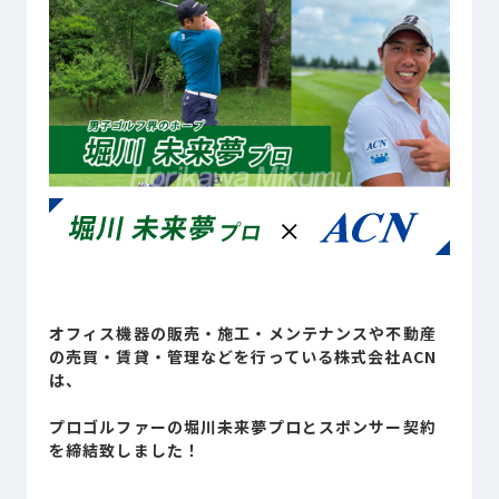
Sustainability
サステナビリティ
Recruit
採用情報
お客様専用サイト
person
商談中のお客様
group
オフィス機器の販売・施工・メンテナンスや不動産
お問い合わせ
mail
の売買・賃貸・管理などを行っている株式会社ACN
は、
プロゴルファーの堀川未来夢プロとスポンサー契約
を締結致しました！
公式SNS