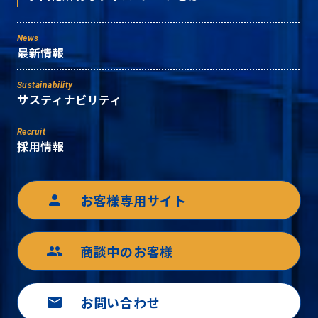
News
最新情報
Sustainability
サスティナビリティ
Recruit
採用情報
お客様専用サイト
person
商談中のお客様
group
お問い合わせ
mail