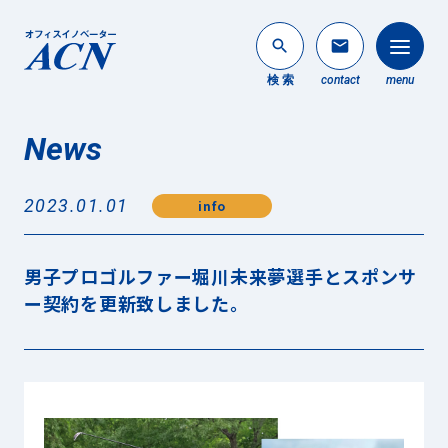
search
mail
検 索
contact
menu
News
法人のお客様
search
2023.01.01
info
個人のお客様
About ACN
男子プロゴルファー堀川未来夢選手とスポンサ
ACNについて
ー契約を更新致しました。
Service
事業内容
News
最新情報