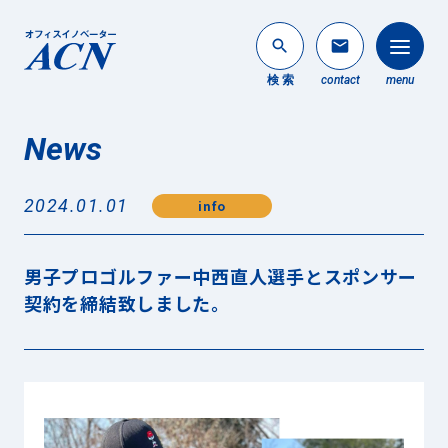
search
mail
検 索
contact
menu
News
法人のお客様
search
2024.01.01
info
個人のお客様
About ACN
男子プロゴルファー中西直人選手とスポンサー
ACNについて
契約を締結致しました。
Service
事業内容
News
最新情報