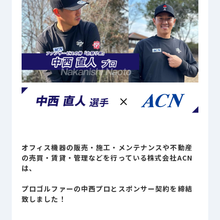
Sustainability
サステナビリティ
Recruit
採用情報
お客様専用サイト
person
商談中のお客様
group
オフィス機器の販売・施工・メンテナンスや不動産
お問い合わせ
mail
の売買・賃貸・管理などを行っている株式会社ACN
は、
プロゴルファーの中西プロとスポンサー契約を締結
致しました！
公式SNS