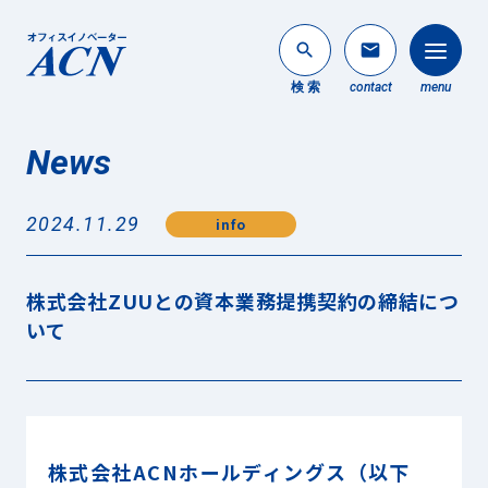
search
mail
検 索
contact
menu
News
法人のお客様
search
2024.11.29
info
個人のお客様
About ACN
株式会社ZUUとの資本業務提携契約の締結につ
ACNについて
いて
Service
事業内容
News
最新情報
株式会社ACNホールディングス（以下