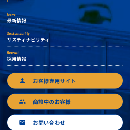
News
最新情報
Sustainability
サスティナビリティ
Recruit
採用情報
お客様専用サイト
person
商談中のお客様
group
お問い合わせ
mail