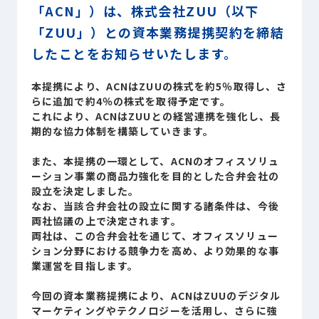
「ACN」）は、株式会社ZUU（以下
Sustainability
サステナビリティ
「ZUU」）との資本業務提携契約を締結
したことをお知らせいたします。
Recruit
採用情報
本提携により、ACNはZUUの株式を約5％取得し、さ
らに追加で約4％の株式を取得予定です。
これにより、ACNはZUUとの経営連携を強化し、長
お客様専用サイト
person
期的な協力体制を構築していきます。
また、本提携の一環として、ACNのオフィスソリュ
商談中のお客様
group
ーション事業の商品力強化を目的とした合弁会社の
設立を決定しました。
なお、当該合弁会社の設立に関する諸条件は、今後
両社協議の上で決定されます。
お問い合わせ
mail
両社は、この合弁会社を通じて、オフィスソリュー
ション分野における競争力を高め、より効果的な事
業運営を目指します。
公式SNS
今回の資本業務提携により、ACNはZUUのデジタル
マーケティングやテクノロジーを活用し、さらに強