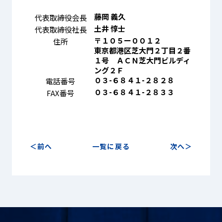
藤岡 義久
代表取締役会長
土井 惇士
代表取締役社長
プライバシーポリシー
〒１０５ー００１２
住所
東京都港区芝大門２丁目２番
１号 ＡＣＮ芝大門ビルディ
© ACN Inc.
ング２Ｆ
０３-６８４１-２８２８
電話番号
０３-６８４１-２８３３
FAX番号
前へ
一覧に戻る
次へ