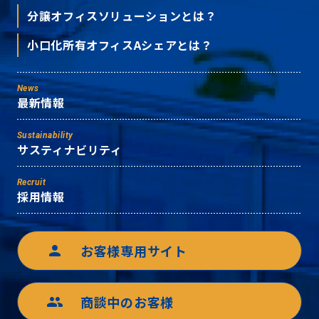
分譲オフィスソリューションとは？
小口化所有オフィスAシェアとは？
News
最新情報
Sustainability
サスティナビリティ
Recruit
採用情報
お客様専用サイト
person
商談中のお客様
group