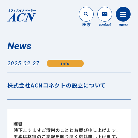
search
mail
検 索
contact
menu
News
法人のお客様
search
2025.02.27
info
個人のお客様
About ACN
株式会社ACNコネクトの設立について
ACNについて
Service
事業内容
News
謹啓
最新情報
時下ますますご清栄のこととお慶び申し上げます。
平素は格別のご高配を賜り厚く御礼申し上げます。