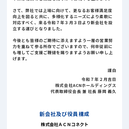
Sustainability
サステナビリティ
さて、弊社では上場に向けて、更なるお客様満足度
向上を図ると共に、多様化するニーズにより柔軟に
Recruit
対応すべく、来る令和７年３月３日より新会社を設
採用情報
立する運びとなりました。
今後とも皆様のご期待に添えますよう一層の営業努
力を重ねて参る所存でございますので、何卒従前に
お客様専用サイト
person
も増してご支援ご鞭撻を賜りますようお願い申し上
げます。
商談中のお客様
group
謹白
令和７年２月吉日
株式会社ACNホールディングス
お問い合わせ
mail
代表取締役会長 兼 社長 藤岡 義久
新会社及び役員構成
公式SNS
株式会社ＡＣＮコネクト