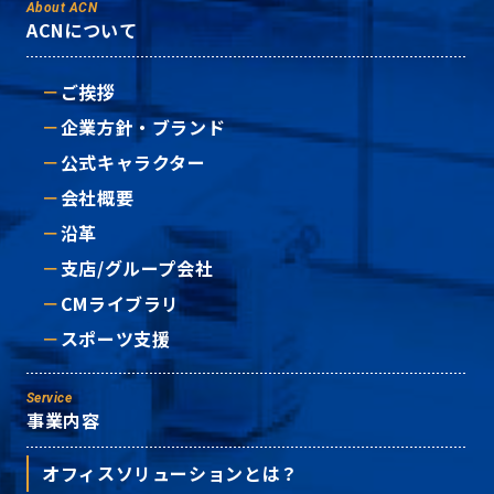
About ACN
ACNについて
ご挨拶
企業方針・ブランド
公式キャラクター
会社概要
沿革
支店/グループ会社
CMライブラリ
スポーツ支援
Service
事業内容
オフィスソリューションとは？