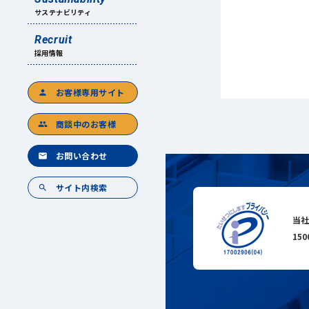
サステナビリティ
Recruit
採用情報
お客様専用サイト
person
商談中のお客様
group
お問い合わせ
mail
サイト内検索
search
当社
15