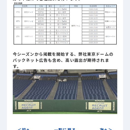
Sustainability
サステナビリティ
Recruit
採用情報
お客様専用サイト
person
今シーズンから掲載を開始する、弊社東京ドームの
バックネット広告も含め、高い露出が期待されま
す。
商談中のお客様
group
お問い合わせ
mail
公式SNS
前へ
一覧に戻る
次へ