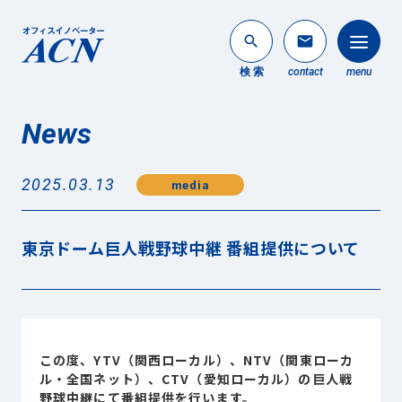
search
mail
検 索
contact
menu
News
法人のお客様
search
2025.03.13
media
個人のお客様
About ACN
東京ドーム巨人戦野球中継 番組提供について
ACNについて
Service
事業内容
News
この度、YTV（関西ローカル）、NTV（関東ローカ
最新情報
ル・全国ネット）、CTV（愛知ローカル）の巨人戦
野球中継にて番組提供を行います。