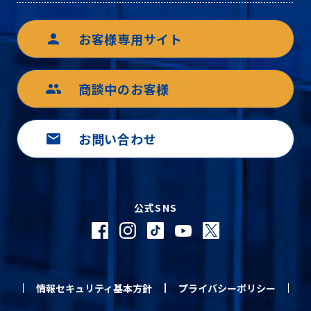
お客様専用サイト
person
商談中のお客様
group
お問い合わせ
mail
公式SNS
情報セキュリティ基本方針
プライバシーポリシー