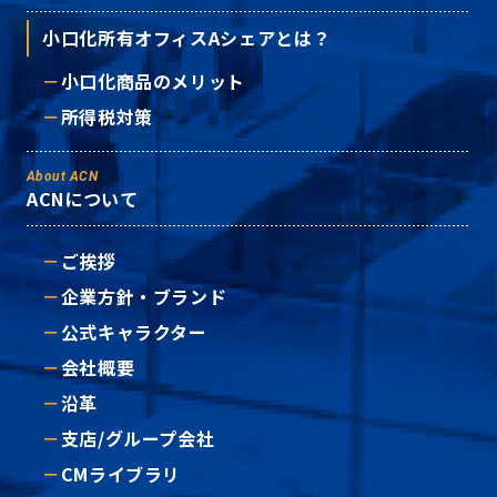
小口化所有オフィスAシェアとは？
小口化商品のメリット
所得税対策
About ACN
ACNについて
ご挨拶
企業方針・ブランド
公式キャラクター
会社概要
沿革
支店/グループ会社
CMライブラリ