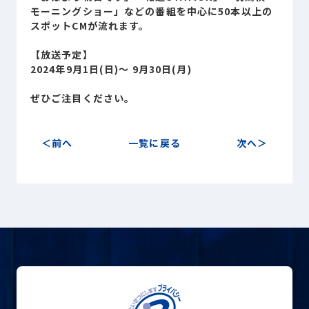
Sustainability
モーニングショー」などの番組を中心に50本以上の
サステナビリティ
スポットCMが流れます。
Recruit
【放送予定】
採用情報
2024年9月1日(日)～ 9月30日(月)
ぜひご注目ください。
お客様専用サイト
person
前へ
一覧に戻る
次へ
商談中のお客様
group
お問い合わせ
mail
公式SNS