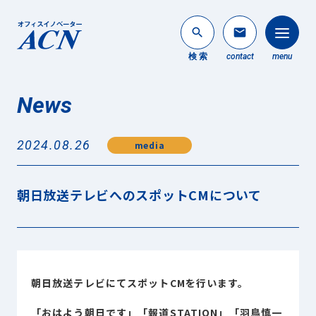
search
mail
検 索
contact
menu
News
法人のお客様
search
2024.08.26
media
個人のお客様
About ACN
朝日放送テレビへのスポットCMについて
ACNについて
Service
事業内容
News
朝日放送テレビにてスポットCMを行います。
最新情報
「おはよう朝日です」「報道STATION」「羽鳥慎一