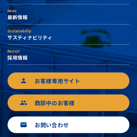
News
最新情報
Sustainability
サスティナビリティ
Recruit
採用情報
お客様専用サイト
person
商談中のお客様
group
お問い合わせ
mail