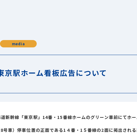
media
東京駅ホーム看板広告について
道新幹線「東京駅」14番・15番線ホームのグリーン車前にてホ
（8号車）停車位置の正面である1４番・1５番線の2面に掲出され