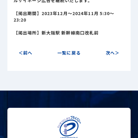
ルサイネージ広告を継続いたします。
Sustainability
サステナビリティ
【掲出期間】2023年12月～2024年11月 5:30～
23:20
Recruit
採用情報
【掲出場所】新大阪駅 新幹線南口改札前
お客様専用サイト
person
前へ
一覧に戻る
次へ
商談中のお客様
group
お問い合わせ
mail
公式SNS