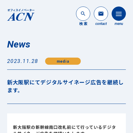
search
mail
検 索
contact
menu
News
法人のお客様
search
2023.11.28
media
個人のお客様
About ACN
新大阪駅にてデジタルサイネージ広告を継続し
ACNについて
ます。
Service
事業内容
News
最新情報
新大阪駅の新幹線南口改札前にて行っているデジタ