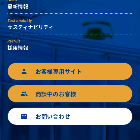
News
最新情報
Sustainability
サスティナビリティ
Recruit
採用情報
お客様専用サイト
person
商談中のお客様
group
お問い合わせ
mail