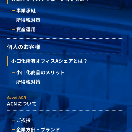
事業承継
所得税対策
資産運用
個人のお客様
小口化所有オフィスAシェアとは？
小口化商品のメリット
所得税対策
About ACN
ACNについて
ご挨拶
企業方針・ブランド