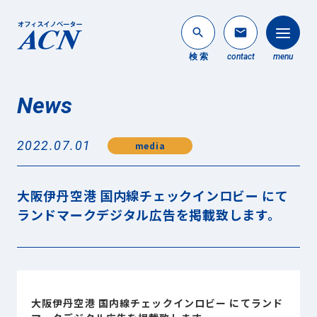
search
mail
検 索
contact
menu
News
法人のお客様
search
2022.07.01
media
個人のお客様
About ACN
大阪伊丹空港 国内線チェックインロビー にて
ACNについて
ランドマークデジタル広告を掲載致します。
Service
事業内容
News
最新情報
大阪伊丹空港 国内線チェックインロビー にてランド