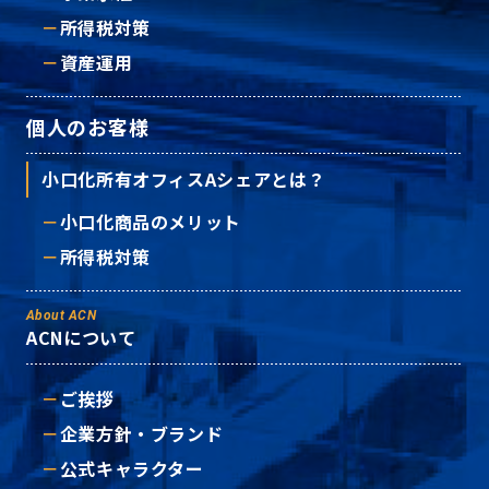
所得税対策
資産運用
個人のお客様
小口化所有オフィスAシェアとは？
小口化商品のメリット
所得税対策
About ACN
ACNについて
ご挨拶
企業方針・ブランド
公式キャラクター