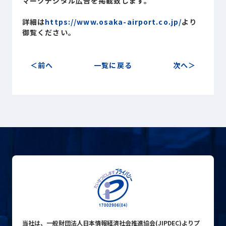
マークデジタル広告を掲載致します。
Sustainability
サステナビリティ
詳細は
https://www.osaka-airport.co.jp/
より
御覧ください。
Recruit
採用情報
前へ
一覧に戻る
次へ
お客様専用サイト
person
商談中のお客様
group
お問い合わせ
mail
公式SNS
当社は、一般財団法人日本情報経済社会推進協会(JIPDEC)よりプ