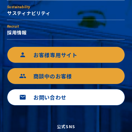
Sustainability
サスティナビリティ
Recruit
採用情報
お客様専用サイト
person
商談中のお客様
group
お問い合わせ
mail
公式SNS