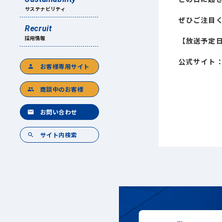
サステナビリティ
ぜひご注目
Recruit
採用情報
【放送予定日】
公式サイト
お客様専用サイト
person
商談中のお客様
group
お問い合わせ
mail
サイト内検索
search