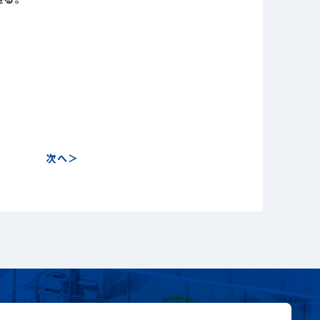
close
close
次へ
search