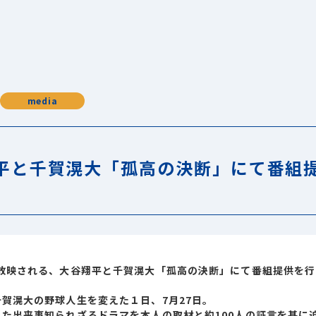
media
平と千賀滉大「孤高の決断」にて番組
で放映される、大谷翔平と千賀滉大「孤高の決断」にて番組提供を行
賀滉大の野球人生を変えた１日、7月27日。
た出来事知られざるドラマを本人の取材と約100人の証言を基に