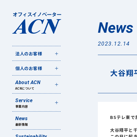
News
2023.12.14
法人のお客様
個人のお客様
大谷翔
About ACN
ACNについて
Service
事業内容
BSテレ東
News
最新情報
大谷翔平と千
この日に起き
Sustainability