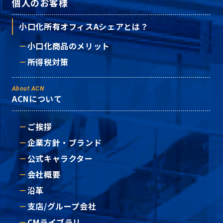
個人のお客様
小口化所有オフィスAシェアとは？
小口化商品のメリット
所得税対策
About ACN
ACNについて
ご挨拶
企業方針・ブランド
公式キャラクター
会社概要
沿革
支店/グループ会社
CMライブラリ