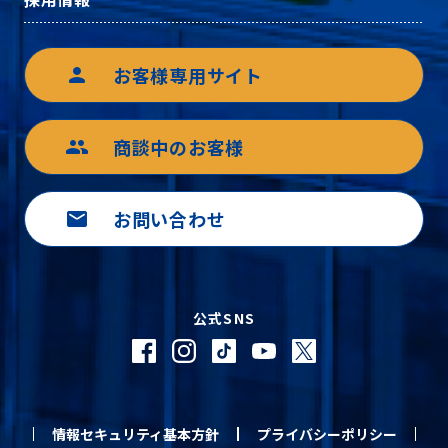
お客様専用サイト
person
商談中のお客様
group
お問い合わせ
mail
公式SNS
情報セキュリティ基本方針
プライバシーポリシー