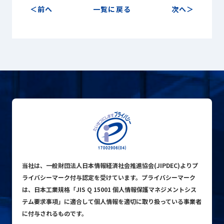
Sustainability
前へ
一覧に戻る
次へ
サステナビリティ
Recruit
採用情報
お客様専用サイト
person
商談中のお客様
group
お問い合わせ
mail
当社は、一般財団法人日本情報経済社会推進協会(JIPDEC)よりプ
ライバシーマーク付与認定を受けています。プライバシーマーク
は、日本工業規格「JIS Q 15001 個人情報保護マネジメントシス
テム要求事項」に適合して個人情報を適切に取り扱っている事業者
公式SNS
に付与されるものです。