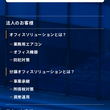
プライバシーポリシー
法人のお客様
© ACN Inc.
オフィスソリューションとは？
業務用エアコン
オフィス機器
防犯対策
分譲オフィスソリューションとは？
事業承継
所得税対策
資産運用