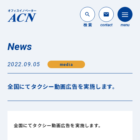
search
mail
検 索
contact
menu
News
法人のお客様
search
2022.09.05
media
個人のお客様
About ACN
全国にてタクシー動画広告を実施します。
ACNについて
Service
事業内容
News
全国にてタクシー動画広告を実施します。
最新情報