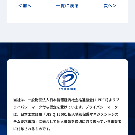
Sustainability
前へ
一覧に戻る
次へ
サステナビリティ
Recruit
採用情報
お客様専用サイト
person
商談中のお客様
group
お問い合わせ
mail
当社は、一般財団法人日本情報経済社会推進協会(JIPDEC)よりプ
ライバシーマーク付与認定を受けています。プライバシーマーク
は、日本工業規格「JIS Q 15001 個人情報保護マネジメントシス
テム要求事項」に適合して個人情報を適切に取り扱っている事業者
公式SNS
に付与されるものです。