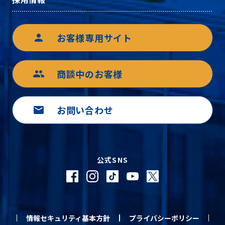
お客様専用サイト
person
商談中のお客様
group
お問い合わせ
mail
公式SNS
情報セキュリティ基本方針
プライバシーポリシー