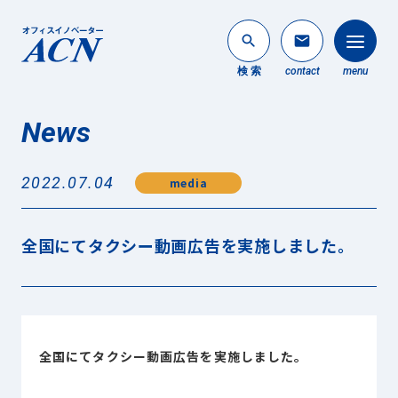
search
mail
検 索
contact
menu
News
法人のお客様
search
2022.07.04
media
個人のお客様
About ACN
全国にてタクシー動画広告を実施しました。
ACNについて
Service
事業内容
News
全国にてタクシー動画広告を実施しました。
最新情報