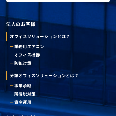
プライバシーポリシー
法人のお客様
© ACN Inc.
オフィスソリューションとは？
業務用エアコン
オフィス機器
防犯対策
分譲オフィスソリューションとは？
事業承継
所得税対策
資産運用