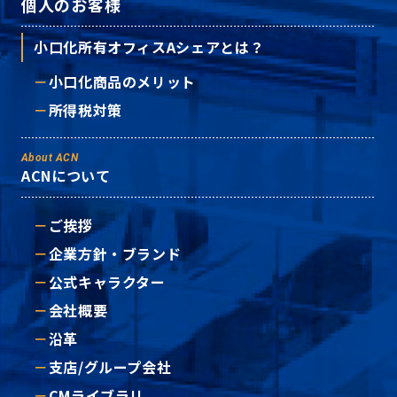
個人のお客様
小口化所有オフィスAシェアとは？
小口化商品のメリット
所得税対策
About ACN
ACNについて
ご挨拶
企業方針・ブランド
公式キャラクター
会社概要
沿革
支店/グループ会社
CMライブラリ