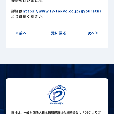
提供を行いました。
Sustainability
サステナビリティ
詳細は
https://www.tv-tokyo.co.jp/gyouretu/
より御覧ください。
Recruit
採用情報
前へ
一覧に戻る
次へ
お客様専用サイト
person
商談中のお客様
group
お問い合わせ
mail
公式SNS
当社は、一般財団法人日本情報経済社会推進協会(JIPDEC)よりプ