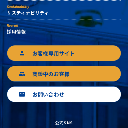
Sustainability
サスティナビリティ
Recruit
採用情報
お客様専用サイト
person
商談中のお客様
group
お問い合わせ
mail
公式SNS