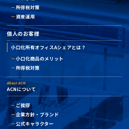
所得税対策
資産運用
個人のお客様
小口化所有オフィスAシェアとは？
小口化商品のメリット
所得税対策
About ACN
ACNについて
ご挨拶
企業方針・ブランド
公式キャラクター