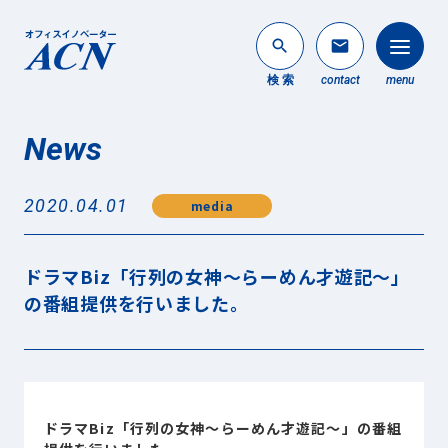
search
mail
検 索
contact
menu
News
法人のお客様
search
2020.04.01
media
個人のお客様
About ACN
ドラマBiz「行列の女神〜らーめん才遊記〜」
ACNについて
の番組提供を行いました。
Service
事業内容
News
最新情報
ドラマBiz「行列の女神〜らーめん才遊記〜」の番組