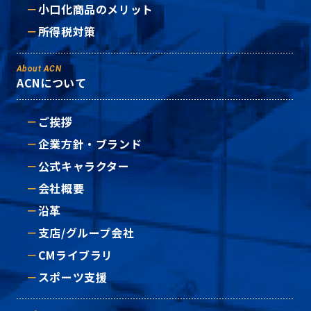
小口化商品のメリット
所得税対策
About ACN
ACNについて
ご挨拶
企業方針・ブランド
公式キャラクター
会社概要
沿革
支店/グループ会社
CMライブラリ
スポーツ支援