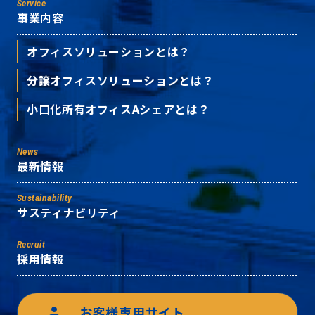
Service
事業内容
オフィスソリューションとは？
分譲オフィスソリューションとは？
小口化所有オフィスAシェアとは？
News
最新情報
Sustainability
サスティナビリティ
Recruit
採用情報
お客様専用サイト
person