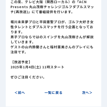
この度、テレビ大阪（関西ローカル）の「ACN
Sustainability
サステナビリティ
Presents 丸山茂樹チャレンジゴルフダブルスマッ
チ(再放送)」にて番組提供を行います。
Recruit
堀川未来夢プロと平田憲聖プロが、ゴルフ大好き女
採用情報
性タレントとダブルスマッチを行う企画となってお
ります。
男子プロならではのスイングを丸山茂樹さんが解説
お客様専用サイト
person
していきます。
ゲストの山内鈴蘭さんと稲村亜美さんのプレイにも
注目です。
商談中のお客様
group
【放送予定】
2025年1月4日(土) 11時スタート
お問い合わせ
mail
ぜひご注目ください。
前へ
一覧に戻る
次へ
公式SNS