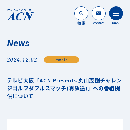
search
mail
検 索
contact
menu
News
法人のお客様
search
2024.12.02
media
個人のお客様
About ACN
テレビ大阪「ACN Presents 丸山茂樹チャレン
ACNについて
ジゴルフダブルスマッチ(再放送)」への番組提
供について
Service
事業内容
News
最新情報