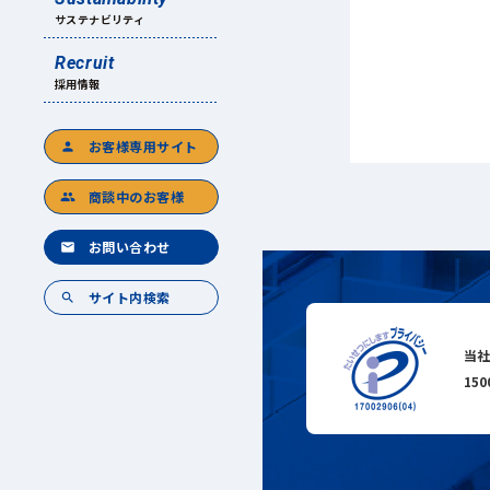
サステナビリティ
Recruit
採用情報
お客様専用サイト
person
商談中のお客様
group
お問い合わせ
mail
サイト内検索
search
当社
15