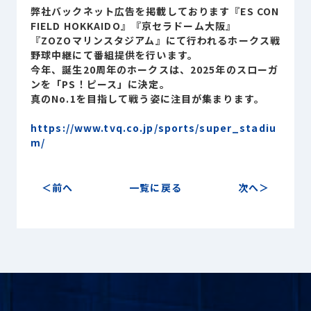
Sustainability
弊社バックネット広告を掲載しております『ES CON
サステナビリティ
FIELD HOKKAIDO』『京セラドーム大阪』
『ZOZOマリンスタジアム』にて行われるホークス戦
Recruit
野球中継にて番組提供を行います。
採用情報
今年、誕生20周年のホークスは、2025年のスローガ
ンを「PS！ピース」に決定。
真のNo.1を目指して戦う姿に注目が集まります。
お客様専用サイト
person
https://www.tvq.co.jp/sports/super_stadiu
m/
商談中のお客様
group
前へ
一覧に戻る
次へ
お問い合わせ
mail
公式SNS