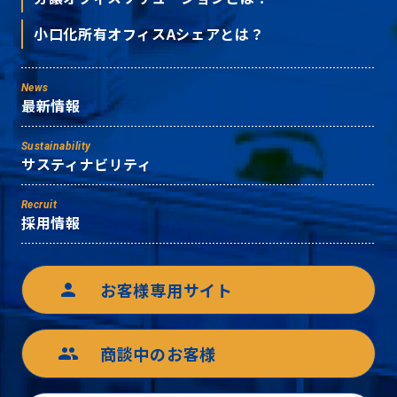
小口化所有オフィスAシェアとは？
News
最新情報
Sustainability
サスティナビリティ
Recruit
採用情報
お客様専用サイト
person
商談中のお客様
group