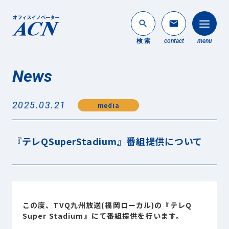
search
mail
検 索
contact
menu
News
法人のお客様
search
2025.03.21
media
個人のお客様
About ACN
『テレQSuperStadium』番組提供について
ACNについて
Service
事業内容
News
この度、TVQ九州放送(福岡ローカル)の『テレQ
最新情報
Super Stadium』にて番組提供を行います。