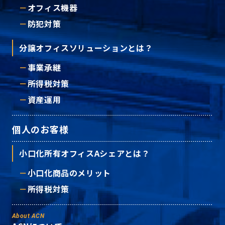
オフィス機器
防犯対策
分譲オフィスソリューションとは？
事業承継
所得税対策
資産運用
個人のお客様
小口化所有オフィスAシェアとは？
小口化商品のメリット
所得税対策
About ACN