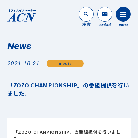
search
mail
検 索
contact
menu
News
法人のお客様
search
2021.10.21
media
個人のお客様
About ACN
「ZOZO CHAMPIONSHIP」の番組提供を行い
ACNについて
ました。
Service
事業内容
News
最新情報
「ZOZO CHAMPIONSHIP」の番組提供を行いまし