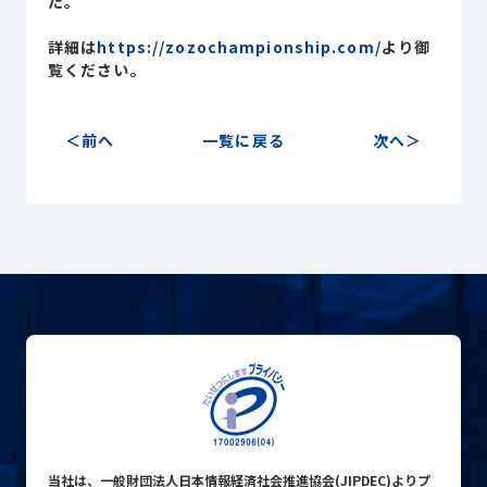
た。
Sustainability
サステナビリティ
詳細は
https://zozochampionship.com/
より御
覧ください。
Recruit
採用情報
前へ
一覧に戻る
次へ
お客様専用サイト
person
商談中のお客様
group
お問い合わせ
mail
公式SNS
当社は、一般財団法人日本情報経済社会推進協会(JIPDEC)よりプ