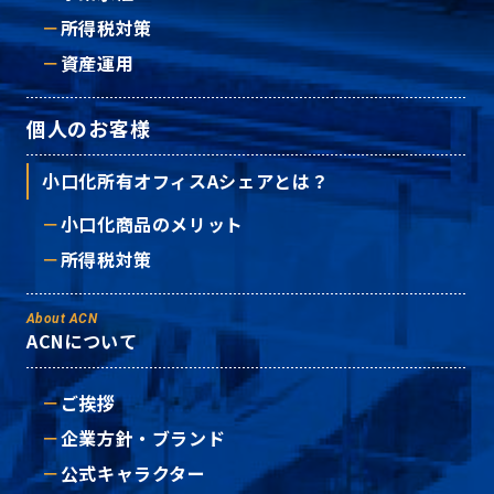
所得税対策
資産運用
個人のお客様
小口化所有オフィスAシェアとは？
小口化商品のメリット
所得税対策
About ACN
ACNについて
ご挨拶
企業方針・ブランド
公式キャラクター