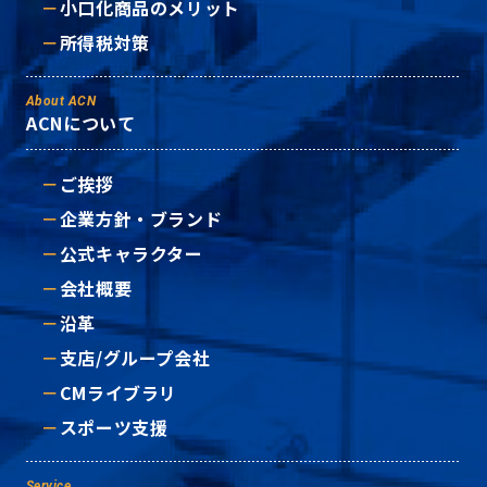
小口化商品のメリット
所得税対策
About ACN
ACNについて
ご挨拶
企業方針・ブランド
公式キャラクター
会社概要
沿革
支店/グループ会社
CMライブラリ
スポーツ支援
Service