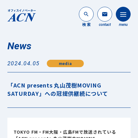
search
mail
検 索
contact
menu
News
法人のお客様
search
2024.04.05
media
個人のお客様
About ACN
「ACN presents 丸山茂樹MOVING
ACNについて
SATURDAY」への冠提供継続について
Service
事業内容
News
最新情報
TOKYO FM・FM大阪・広島FMで放送されている