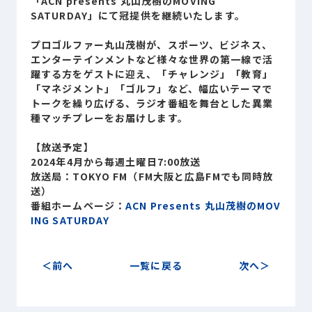
「ACN presents 丸山茂樹のMOVING
Sustainability
SATURDAY」にて冠提供を継続いたします。
サステナビリティ
プロゴルファー丸山茂樹が、スポーツ、ビジネス、
Recruit
エンターテインメントなど様々な世界の第一線で活
採用情報
躍する方をゲストに迎え、「チャレンジ」「教育」
「マネジメント」「ゴルフ」など、幅広いテーマで
トークを繰り広げる、ラジオ番組を舞台とした異業
お客様専用サイト
person
種マッチプレーをお届けします。
【放送予定】
2024年4月から毎週土曜日7:00放送
商談中のお客様
group
放送局：TOKYO FM（FM大阪と広島FMでも同時放
送）
番組ホームページ：
ACN Presents 丸山茂樹のMOV
お問い合わせ
mail
ING SATURDAY
前へ
一覧に戻る
次へ
公式SNS