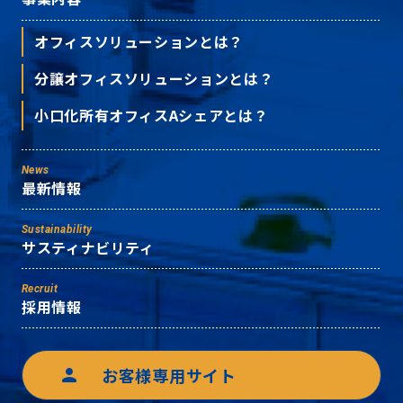
オフィスソリューションとは？
分譲オフィスソリューションとは？
小口化所有オフィスAシェアとは？
News
最新情報
Sustainability
サスティナビリティ
Recruit
採用情報
お客様専用サイト
person