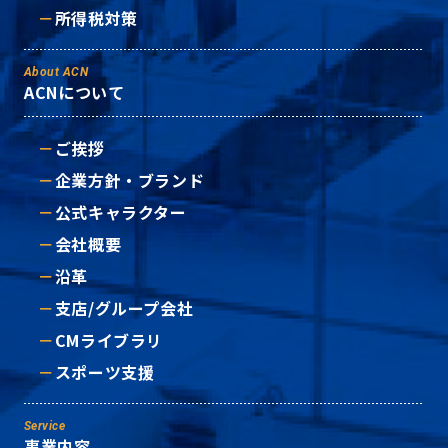
所得税対策
About ACN
ACNについて
ご挨拶
企業方針・ブランド
公式キャラクター
会社概要
沿革
支店/グループ会社
CMライブラリ
スポーツ支援
Service
事業内容