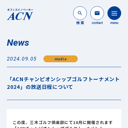
search
mail
検 索
contact
menu
News
法人のお客様
search
2024.09.05
media
個人のお客様
About ACN
「ACNチャンピオンシップゴルフトーナメント
ACNについて
2024」の放送日程について
Service
事業内容
News
最新情報
この度、三木ゴルフ倶楽部にて10月に開催されます