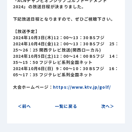
「ACNチャンピオンシップゴルフトーナメント
Sustainability
2024」の放送日程が決まりました。
サステナビリティ
下記放送日程となりますので、ぜひご視聴下さい。
Recruit
採用情報
【放送予定】
2024年10月3日(木)12：00～13：30 BSフジ
2024年10月4日(金)12：00～13：30 BSフジ 25：
お客様専用サイト
person
25～26：25 関西テレビ放送(関西ローカル)
2024年10月5日(土)12：00～14：00 BSフジ 14：
35～15：50 フジテレビ系列全国ネット
2024年10月6日(日) 9：00～10：30 BSフジ 16：
商談中のお客様
group
05～17：35 フジテレビ系列全国ネット
大会ホームページ：
https://www.ktv.jp/golf/
お問い合わせ
mail
前へ
一覧に戻る
次へ
公式SNS