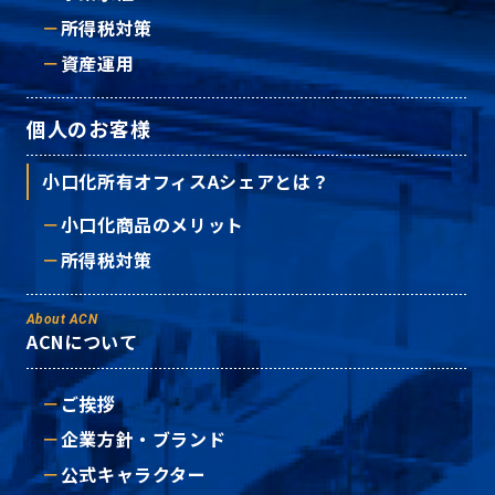
所得税対策
資産運用
個人のお客様
小口化所有オフィスAシェアとは？
小口化商品のメリット
所得税対策
About ACN
ACNについて
ご挨拶
企業方針・ブランド
公式キャラクター