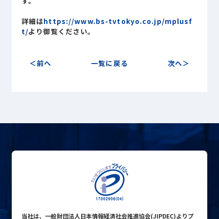
す。
Sustainability
サステナビリティ
詳細は
https://www.bs-tvtokyo.co.jp/mplusf
t/
より御覧ください。
Recruit
採用情報
前へ
一覧に戻る
次へ
お客様専用サイト
person
商談中のお客様
group
お問い合わせ
mail
公式SNS
当社は、一般財団法人日本情報経済社会推進協会(JIPDEC)よりプ