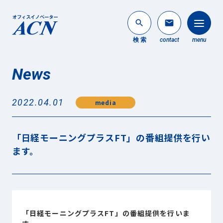
search
mail
検 索
contact
menu
News
法人のお客様
search
2022.04.01
media
個人のお客様
About ACN
「日経モーニングプラスFT」の番組提供を行い
ACNについて
ます。
Service
事業内容
News
最新情報
「日経モーニングプラスFT」の番組提供を行いま