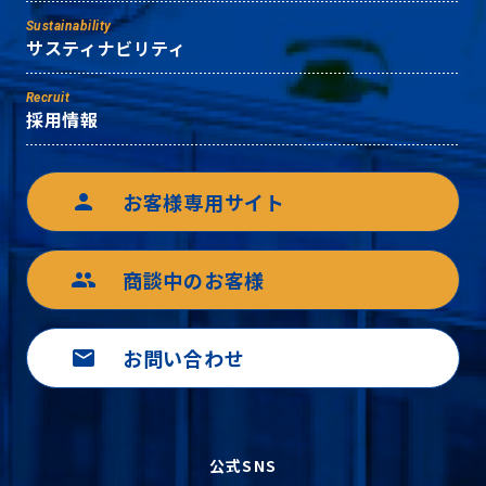
Sustainability
サスティナビリティ
Recruit
採用情報
お客様専用サイト
person
商談中のお客様
group
お問い合わせ
mail
公式SNS