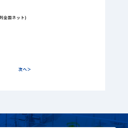
系列全国ネット)
close
close
次へ
search