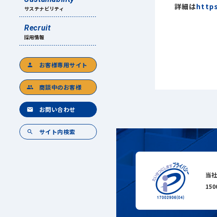
詳細は
https
サステナビリティ
Recruit
採用情報
お客様専用サイト
person
商談中のお客様
group
お問い合わせ
mail
サイト内検索
search
当社
15