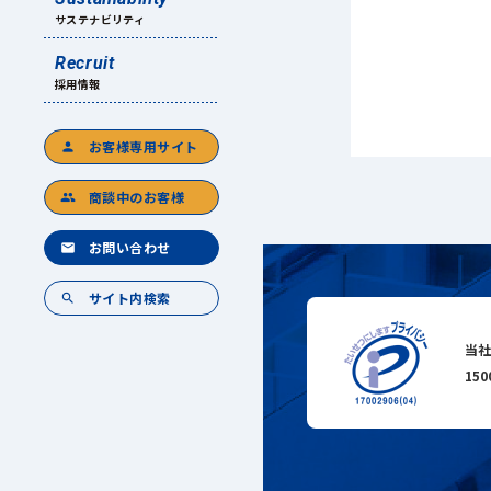
サステナビリティ
Recruit
採用情報
お客様専用サイト
person
商談中のお客様
group
お問い合わせ
mail
サイト内検索
search
当社
15