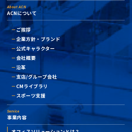
About ACN
ACNについて
ご挨拶
企業方針・ブランド
公式キャラクター
会社概要
沿革
支店/グループ会社
CMライブラリ
スポーツ支援
Service
事業内容
オフィスソリューションとは？