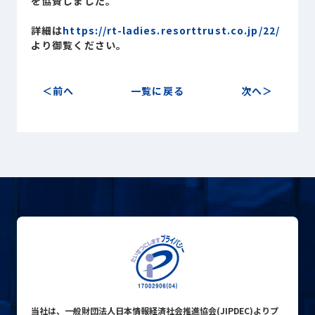
を協賛しました。
Sustainability
サステナビリティ
詳細は
https://rt-ladies.resorttrust.co.jp/22/
より御覧ください。
Recruit
採用情報
前へ
一覧に戻る
次へ
お客様専用サイト
person
商談中のお客様
group
お問い合わせ
mail
公式SNS
当社は、一般財団法人日本情報経済社会推進協会(JIPDEC)よりプ