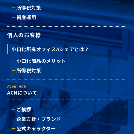
所得税対策
資産運用
個人のお客様
小口化所有オフィスAシェアとは？
小口化商品のメリット
所得税対策
About ACN
ACNについて
ご挨拶
企業方針・ブランド
公式キャラクター