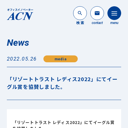
search
mail
検 索
contact
menu
News
法人のお客様
search
2022.05.26
media
個人のお客様
About ACN
「リゾートトラスト レディス2022」にてイー
ACNについて
グル賞を協賛しました。
Service
事業内容
News
最新情報
「リゾートトラスト レディス2022」にてイーグル賞