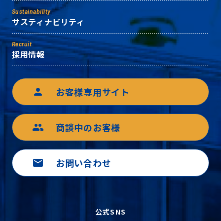
Sustainability
サスティナビリティ
Recruit
採用情報
お客様専用サイト
person
商談中のお客様
group
お問い合わせ
mail
公式SNS