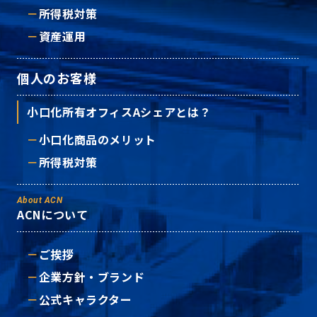
所得税対策
資産運用
個人のお客様
小口化所有オフィスAシェアとは？
小口化商品のメリット
所得税対策
About ACN
ACNについて
ご挨拶
企業方針・ブランド
公式キャラクター