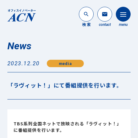
search
mail
検 索
contact
menu
News
法人のお客様
search
2023.12.20
media
個人のお客様
About ACN
「ラヴィット！」にて番組提供を行います。
ACNについて
Service
事業内容
News
TBS系列全国ネットで放映される「ラヴィット！」
最新情報
に番組提供を行います。