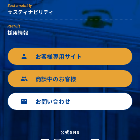
Sustainability
サスティナビリティ
Recruit
採用情報
お客様専用サイト
person
商談中のお客様
group
お問い合わせ
mail
公式SNS