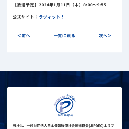
Sustainability
【放送予定】2024年1月11日（木）8:00～9:55
サステナビリティ
公式サイト：
ラヴィット！
Recruit
採用情報
前へ
一覧に戻る
次へ
お客様専用サイト
person
商談中のお客様
group
お問い合わせ
mail
公式SNS
当社は、一般財団法人日本情報経済社会推進協会(JIPDEC)よりプ