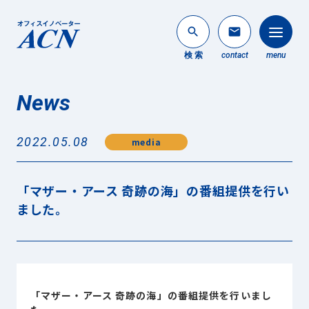
search
mail
検 索
contact
menu
News
法人のお客様
search
2022.05.08
media
個人のお客様
About ACN
「マザー・アース 奇跡の海」の番組提供を行い
ACNについて
ました。
Service
事業内容
News
最新情報
「マザー・アース 奇跡の海」の番組提供を行いまし