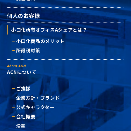
個人のお客様
小口化所有オフィスAシェアとは？
小口化商品のメリット
所得税対策
About ACN
ACNについて
ご挨拶
企業方針・ブランド
公式キャラクター
会社概要
沿革