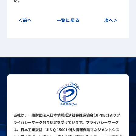
た。
Sustainability
サステナビリティ
前へ
一覧に戻る
次へ
Recruit
採用情報
お客様専用サイト
person
商談中のお客様
group
お問い合わせ
mail
当社は、一般財団法人日本情報経済社会推進協会(JIPDEC)よりプ
ライバシーマーク付与認定を受けています。プライバシーマーク
公式SNS
は、日本工業規格「JIS Q 15001 個人情報保護マネジメントシス