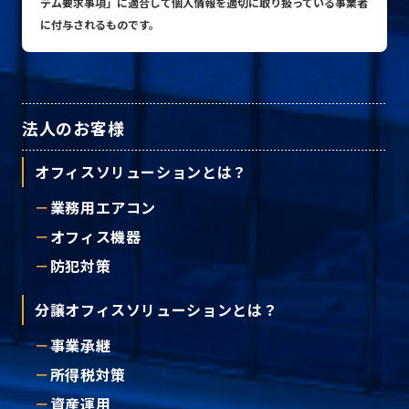
テム要求事項」に適合して個人情報を適切に取り扱っている事業者
に付与されるものです。
プライバシーポリシー
© ACN Inc.
法人のお客様
オフィスソリューションとは？
業務用エアコン
オフィス機器
防犯対策
分譲オフィスソリューションとは？
事業承継
所得税対策
資産運用