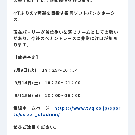
ス戦中継）」にて番組提供を行います。
Sustainability
サステナビリティ
4年ぶりのV奪還を目指す福岡ソフトバンクホーク
ス。
Recruit
採用情報
現在パ・リーグ首位争いを演じチームとしての勢い
があり、今後のペナントレースに非常に注目が集ま
ります。
お客様専用サイト
person
【放送予定】
7月9日(火) 18：25～20：54
商談中のお客様
group
9月14日(土) 18：30～21：00
お問い合わせ
mail
9月15日(日) 13：00～16：00
番組ホームページ：
https://www.tvq.co.jp/spor
ts/super_stadium/
公式SNS
ぜひご注目ください。