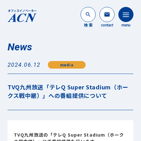
search
mail
検 索
contact
menu
News
法人のお客様
search
2024.06.12
media
個人のお客様
About ACN
TVQ九州放送「テレQ Super Stadium（ホー
ACNについて
クス戦中継）」への番組提供について
Service
事業内容
News
最新情報
TVQ九州放送
の「テレQ Super Stadium（ホーク