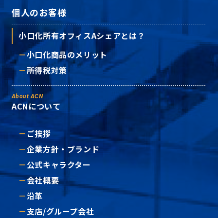
個人のお客様
小口化所有オフィスAシェアとは？
小口化商品のメリット
所得税対策
About ACN
ACNについて
ご挨拶
企業方針・ブランド
公式キャラクター
会社概要
沿革
支店/グループ会社