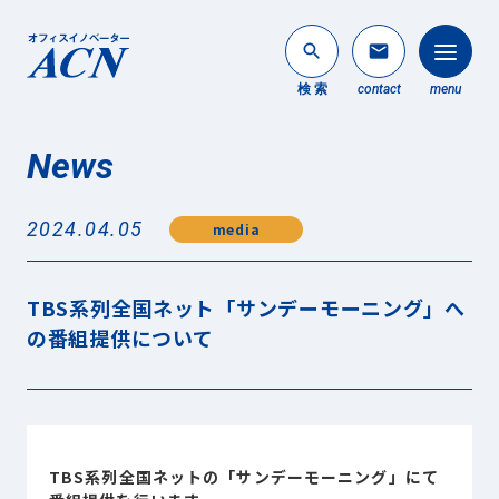
search
mail
検 索
contact
menu
News
法人のお客様
search
2024.04.05
media
個人のお客様
About ACN
TBS系列全国ネット「サンデーモーニング」へ
ACNについて
の番組提供について
Service
事業内容
News
最新情報
TBS系列全国ネットの「サンデーモーニング」にて