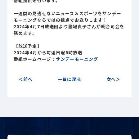
番組提供を行います。
Sustainability
サステナビリティ
一週間の見逃せないニュース＆スポーツをサンデー
モーニングならではの視点でお送りします！
Recruit
2024年4月7日放送回より膳場貴子さんが総合司会を
採用情報
務めます。
【放送予定】
お客様専用サイト
person
2024年4月から毎週日曜8時放送
番組ホームページ：
サンデーモーニング
商談中のお客様
group
前へ
一覧に戻る
次へ
お問い合わせ
mail
公式SNS