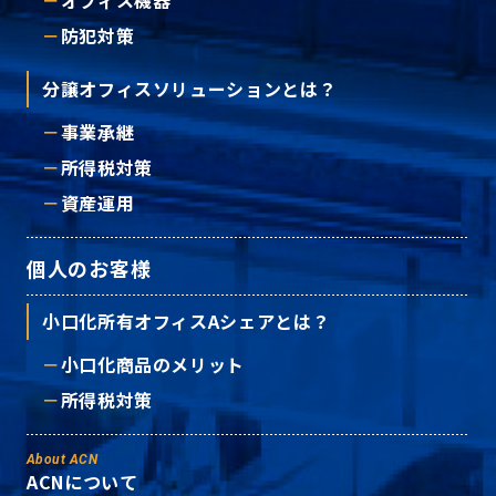
オフィス機器
防犯対策
分譲オフィスソリューションとは？
事業承継
所得税対策
資産運用
個人のお客様
小口化所有オフィスAシェアとは？
小口化商品のメリット
所得税対策
About ACN
ACNについて