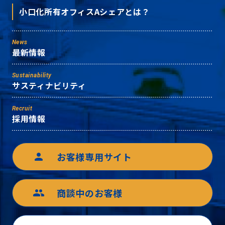
小口化所有オフィスAシェアとは？
News
最新情報
Sustainability
サスティナビリティ
Recruit
採用情報
お客様専用サイト
person
商談中のお客様
group