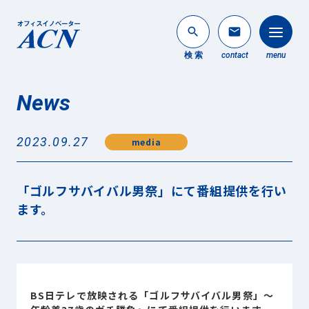
search
mail
検 索
contact
menu
News
法人のお客様
search
2023.09.27
media
個人のお客様
About ACN
「ゴルフサバイバル男祭」にて番組提供を行い
ACNについて
ます。
Service
事業内容
News
最新情報
BS日テレで放映される「ゴルフサバイバル男祭」～