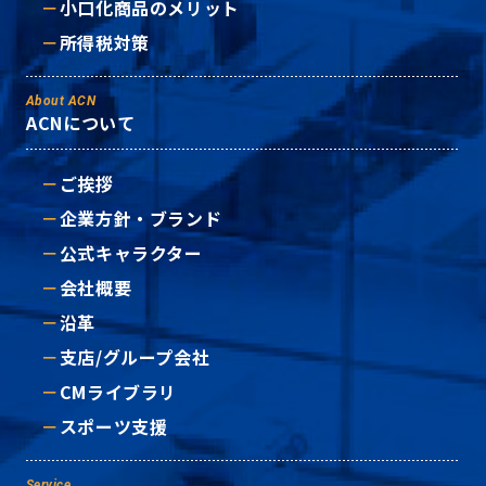
小口化商品のメリット
所得税対策
About ACN
ACNについて
ご挨拶
企業方針・ブランド
公式キャラクター
会社概要
沿革
支店/グループ会社
CMライブラリ
スポーツ支援
Service