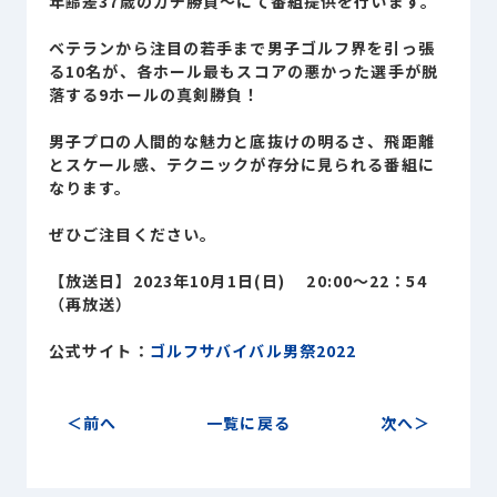
年齢差37歳のガチ勝負～にて番組提供を行います。
Sustainability
サステナビリティ
ベテランから注目の若手まで男子ゴルフ界を引っ張
る10名が、各ホール最もスコアの悪かった選手が脱
Recruit
落する9ホールの真剣勝負！
採用情報
男子プロの人間的な魅力と底抜けの明るさ、飛距離
とスケール感、テクニックが存分に見られる番組に
お客様専用サイト
person
なります。
ぜひご注目ください。
商談中のお客様
group
【放送日】2023年10月1日(日) 20:00～22：54
（再放送）
お問い合わせ
mail
公式サイト：
ゴルフサバイバル男祭2022
前へ
一覧に戻る
次へ
公式SNS