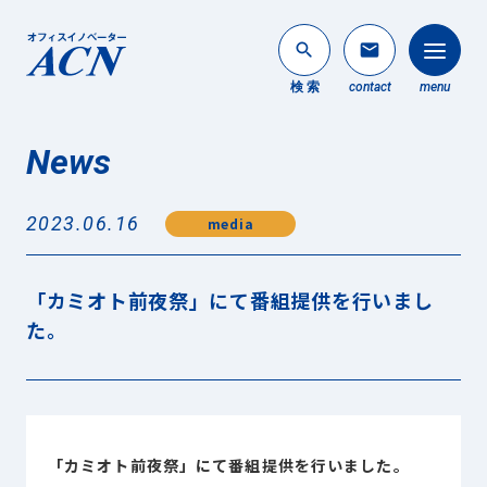
search
mail
検 索
contact
menu
News
法人のお客様
search
2023.06.16
media
個人のお客様
About ACN
「カミオト前夜祭」にて番組提供を行いまし
ACNについて
た。
Service
事業内容
News
最新情報
「カミオト前夜祭」にて番組提供を行いました。