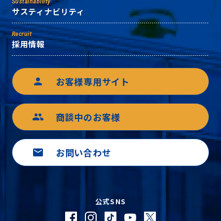
Sustainability
サスティナビリティ
Recruit
採用情報
お客様専用サイト
person
商談中のお客様
group
お問い合わせ
mail
公式SNS