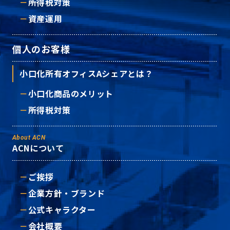
所得税対策
資産運用
個人のお客様
小口化所有オフィスAシェアとは？
小口化商品のメリット
所得税対策
About ACN
ACNについて
ご挨拶
企業方針・ブランド
公式キャラクター
会社概要