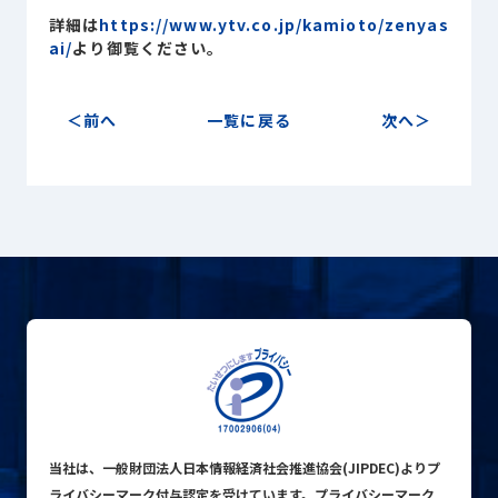
Sustainability
詳細は
https://www.ytv.co.jp/kamioto/zenyas
サステナビリティ
ai/
より御覧ください。
Recruit
採用情報
前へ
一覧に戻る
次へ
お客様専用サイト
person
商談中のお客様
group
お問い合わせ
mail
公式SNS
当社は、一般財団法人日本情報経済社会推進協会(JIPDEC)よりプ
ライバシーマーク付与認定を受けています。プライバシーマーク