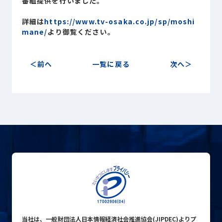
番組提供を行いました。
Sustainability
サステナビリティ
詳細は
https://www.tv-osaka.co.jp/sp/moshi
mane/
より御覧ください。
Recruit
採用情報
前へ
一覧に戻る
次へ
お客様専用サイト
person
商談中のお客様
group
お問い合わせ
mail
公式SNS
当社は、一般財団法人日本情報経済社会推進協会(JIPDEC)よりプ