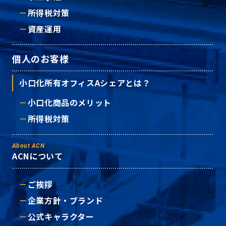
所得税対策
資産運用
個人のお客様
小口化所有オフィスAシェアとは？
小口化商品のメリット
所得税対策
About ACN
ACNについて
ご挨拶
企業方針・ブランド
公式キャラクター