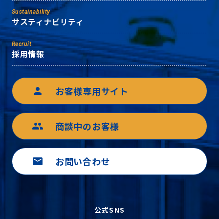
Sustainability
サスティナビリティ
Recruit
採用情報
お客様専用サイト
person
商談中のお客様
group
お問い合わせ
mail
公式SNS