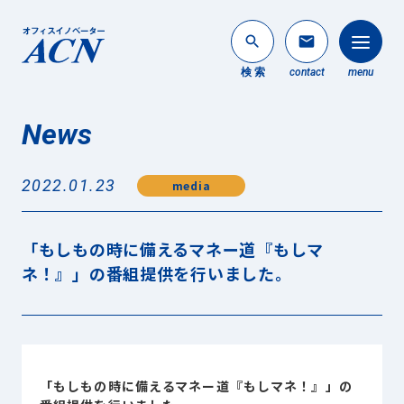
search
mail
検 索
contact
menu
News
法人のお客様
search
2022.01.23
media
個人のお客様
About ACN
「もしもの時に備えるマネー道『もしマ
ACNについて
ネ！』」の番組提供を行いました。
Service
事業内容
News
最新情報
「もしもの時に備えるマネー道『もしマネ！』」の