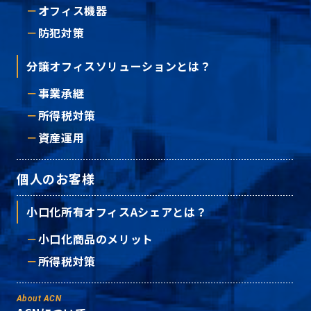
オフィス機器
防犯対策
分譲オフィスソリューションとは？
事業承継
所得税対策
資産運用
個人のお客様
小口化所有オフィスAシェアとは？
小口化商品のメリット
所得税対策
About ACN