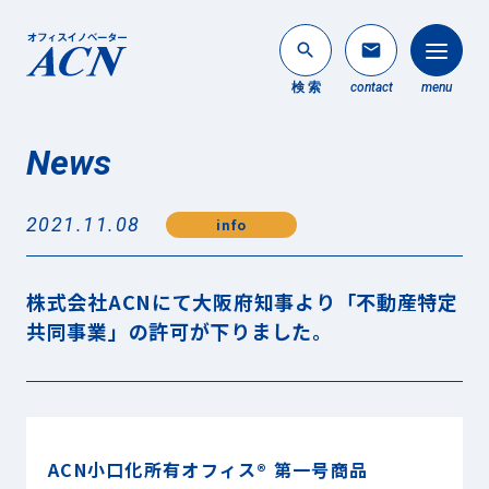
search
mail
検 索
contact
menu
News
法人のお客様
search
2021.11.08
info
個人のお客様
About ACN
株式会社ACNにて大阪府知事より「不動産特定
ACNについて
共同事業」の許可が下りました。
Service
事業内容
News
最新情報
ACN小口化所有オフィス
®
第一号商品