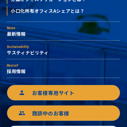
小口化所有オフィスAシェアとは？
News
最新情報
Sustainability
サスティナビリティ
Recruit
採用情報
お客様専用サイト
person
商談中のお客様
group