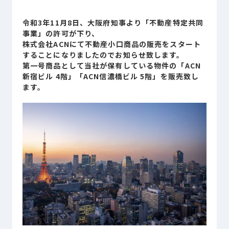
Sustainability
サステナビリティ
令和3年11月8日、大阪府知事より「不動産特定共同
事業」の許可が下り、
Recruit
株式会社ACNにて不動産小口商品の販売をスタート
採用情報
することになりましたのでお知らせ致します。
第一号商品として当社が保有している物件の「ACN
新宿ビル 4階」「ACN信濃橋ビル 5階」を販売致し
お客様専用サイト
person
ます。
商談中のお客様
group
お問い合わせ
mail
公式SNS