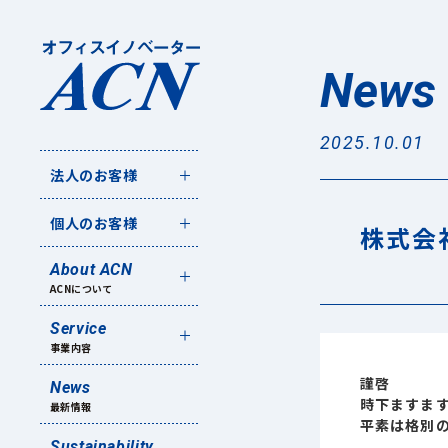
News
2025.10.01
法人のお客様
個人のお客様
株式会
About ACN
ACNについて
Service
事業内容
謹啓
News
時下ますま
最新情報
平素は格別
Sustainability