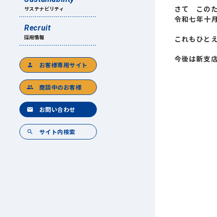
さて
この
サステナビリティ
令和
七
年
十
Recruit
採用情報
これ
もひと
今後は新支
お客様専用サイト
person
商談中のお客様
group
お問い合わせ
mail
サイト内検索
search