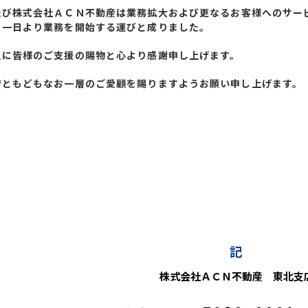
たび
株式会社ＡＣＮ不動産
は
業務拡大および更なるお客様へのサー
月一日より
業務を開始する運びと
成りました
。
えに皆様のご支援の賜物と心より感謝申し上げます。
店ともどもなお一層のご愛顧を
賜りますようお願い申し上げます。
記
株式会社ＡＣＮ不動産
東北
支