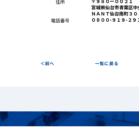
〒９８０ー００２１
住所
宮城
県
仙台
市
青葉
区
中
ＮＡＮＴ仙台南町３０
０８００-９１９-２９
電話番号
前へ
一覧に戻る