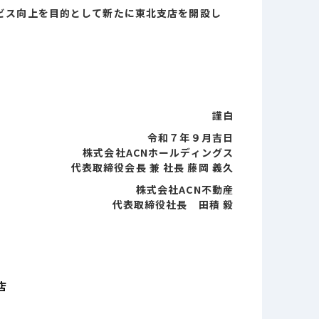
ビス向上を目的として新たに
東北
支店を開設し
謹白
令和７年９月吉日
株式会社ACNホールディングス
代表取締役会長 兼 社長 藤岡 義久
株式会社ACN不動産
代表取締役社長 田積
毅
close
店
close