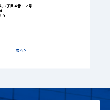
search
央３丁目４番１２号
４
２９
次へ