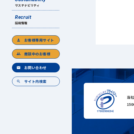
サステナビリティ
Recruit
採用情報
お客様専用サイト
person
商談中のお客様
group
お問い合わせ
mail
サイト内検索
search
当社
15