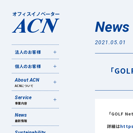
News
2021.05.01
法人のお客様
個人のお客様
「GOL
About ACN
ACNについて
Service
事業内容
「GOLF N
News
最新情報
詳細は
http
Sustainability