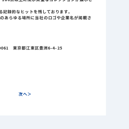
する記録的なヒットを残しております。
等のあらゆる場所に当社のロゴや企業名が掲載さ
0061 東京都江東区豊洲6-4-25
close
close
search
次へ