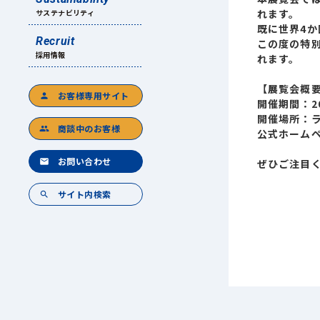
れます。
サステナビリティ
既に世界4か
Recruit
この度の特
採用情報
れます。
【展覧会概
お客様専用サイト
person
開催期間：20
開催場所：ラム
商談中のお客様
group
公式ホーム
お問い合わせ
mail
ぜひご注目
サイト内検索
search