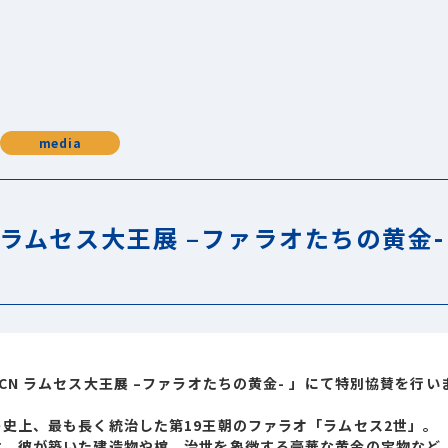
media
N ラムセス大王展 –ファラオたちの黄金
CN ラムセス大王展 –ファラオたちの黄金- 」にて特別協賛を行い
史上、最も長く統治した第19王朝のファラオ「ラムセス2世」。
は、彼が築いた建造物や棺、治世を象徴する豪華な黄金の宝物など、