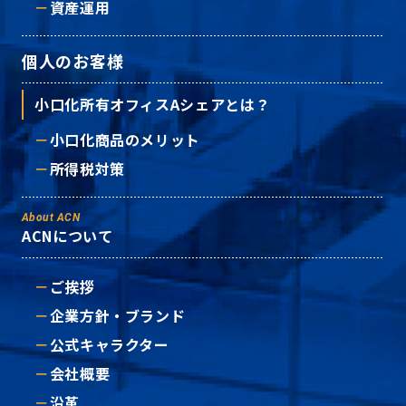
資産運用
個人のお客様
小口化所有オフィスAシェアとは？
小口化商品のメリット
所得税対策
About ACN
ACNについて
ご挨拶
企業方針・ブランド
公式キャラクター
会社概要
沿革