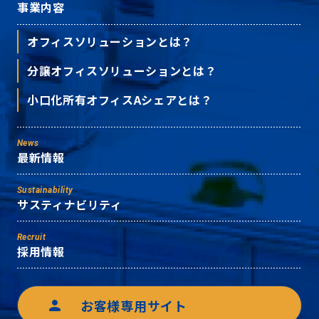
事業内容
オフィスソリューションとは？
分譲オフィスソリューションとは？
小口化所有オフィスAシェアとは？
News
最新情報
Sustainability
サスティナビリティ
Recruit
採用情報
お客様専用サイト
person