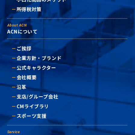
所得税対策
About ACN
ACNについて
ご挨拶
企業方針・ブランド
公式キャラクター
会社概要
沿革
支店/グループ会社
CMライブラリ
スポーツ支援
Service