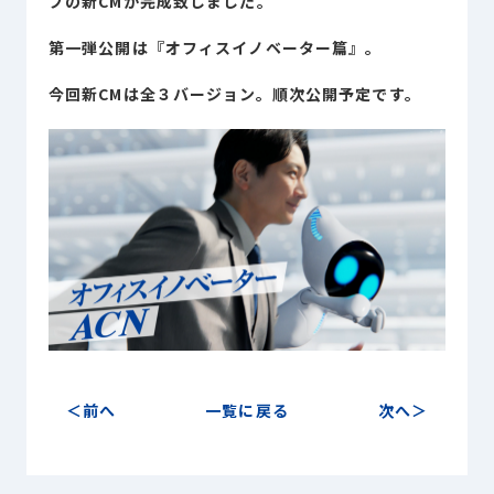
プの新CMが完成致しました。
Sustainability
サステナビリティ
第一弾公開は『オフィスイノベーター篇』。
Recruit
今回新CMは全３バージョン。順次公開予定です。
採用情報
お客様専用サイト
person
商談中のお客様
group
お問い合わせ
mail
前へ
一覧に戻る
次へ
公式SNS