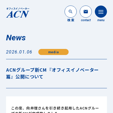
search
mail
検 索
contact
menu
News
法人のお客様
search
2026.01.06
media
個人のお客様
About ACN
ACNグループ新CM『オフィスイノベーター
ACNについて
篇』公開について
Service
事業内容
News
最新情報
この度、向井理さんを引き続き起用したACNグルー