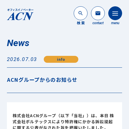
search
mail
検 索
contact
menu
News
法人のお客様
search
2026.07.03
info
個人のお客様
About ACN
ACNグループからのお知らせ
ACNについて
Service
事業内容
News
株式会社ACNグループ（以下「当社」）は、本日 株
最新情報
式会社ボルテックスにより特許権にかかる訴訟提起
に関する公表がなされた旨を把握いたしました。