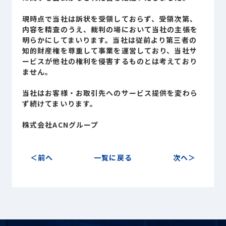
Sustainability
サステナビリティ
現時点で当社は訴状を受領しておらず、受領次第、
内容を精査のうえ、裁判の場において当社の主張を
Recruit
明らかにしてまいります。当社は従前より第三者の
採用情報
知的財産権を尊重して事業を運営しており、当社サ
ービスが他社の権利を侵害するものとは考えており
ません。
お客様専用サイト
person
当社はお客様・お取引先へのサービス提供を変わら
ず続けてまいります。
商談中のお客様
group
株式会社ACNグループ
お問い合わせ
mail
前へ
一覧に戻る
次へ
公式SNS