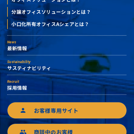
分譲オフィスソリューションとは？
小口化所有オフィスAシェアとは？
News
最新情報
Sustainability
サスティナビリティ
Recruit
採用情報
お客様専用サイト
person
商談中のお客様
group