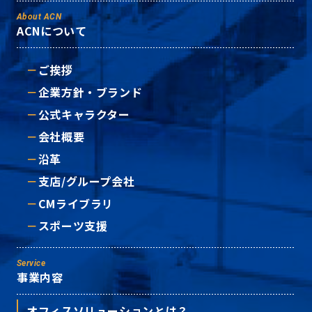
About ACN
ACNについて
ご挨拶
企業方針・ブランド
公式キャラクター
会社概要
沿革
支店/グループ会社
CMライブラリ
スポーツ支援
Service
事業内容
オフィスソリューションとは？