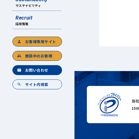
サステナビリティ
Recruit
採用情報
お客様専用サイト
person
商談中のお客様
group
お問い合わせ
mail
サイト内検索
search
当社
15